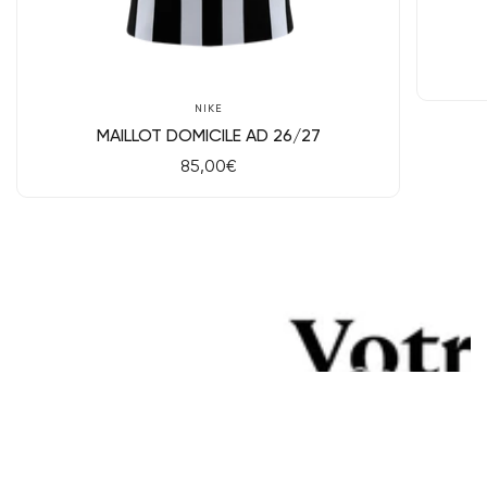
Aper
Aperçu rapide
NIKE
MAILLOT DOMICILE AD 26/27
Prix
85,00€
de
vente
Passer aux
nformations
produit