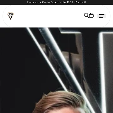
Passer
Livraison offerte à partir de 120€ d'achat!
au
ontenu
Le
panier
est
Lien
vide