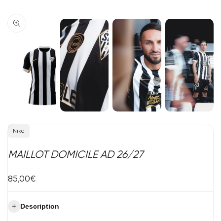
Vendeur
Nike
:
MAILLOT DOMICILE AD 26/27
Prix
85,00€
de
vente
Description