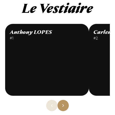
Le Vestiaire
Anthony LOPES
Carlen
#1
#2