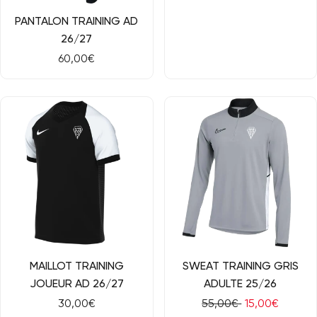
de
Aperçu rapide
PANTALON TRAINING AD
vente
26/27
Prix
60,00€
de
vente
RÉDUCTION
Aperçu rapide
Aperçu rapide
MAILLOT TRAINING
SWEAT TRAINING GRIS
JOUEUR AD 26/27
ADULTE 25/26
Prix
30,00€
Prix
55,00€
Prix
15,00€