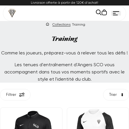
Passer
Livraison offerte à partir de 120€ d'achat!
au
ontenu
Le
panier
Collections
Training
est
vide
Collection:
Training
Comme les joueurs, préparez-vous à relever tous les défis !
Les tenues d'entraînement d'Angers SCO vous
accompagnent dans tous vos moments sportifs avec le
style et l'identité du club.
Filtrer
Trier