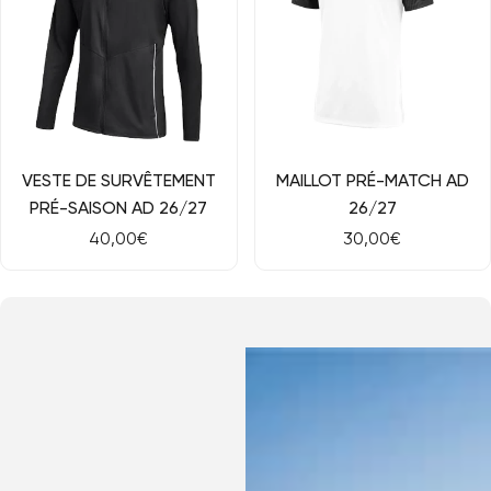
NOUVEAU
Aperçu rapide
Aperçu rapide
VESTE DE SURVÊTEMENT
MAILLOT PRÉ-MATCH AD
PRÉ-SAISON AD 26/27
26/27
Prix
40,00€
Prix
30,00€
de
de
vente
vente