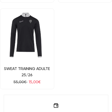
de
régulier
de
vente
vente
RÉDUCTION
Aperçu rapide
SWEAT TRAINING ADULTE
25/26
Prix
55,00€
Prix
15,00€
régulier
de
vente