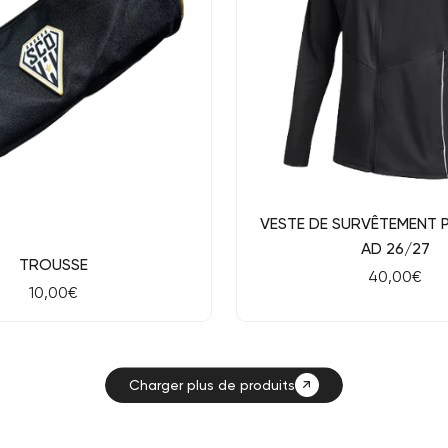
NOUVEAU
Aperçu rapide
VESTE DE SURVÊTEMENT 
AD 26/27
ide
TROUSSE
Prix
40,00€
Prix
10,00€
de
de
vente
vente
Charger plus de produits