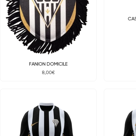
NOUVEAU
Aperçu rap
CA
Aperçu rapide
FANION DOMICILE
Prix
8,00€
de
vente