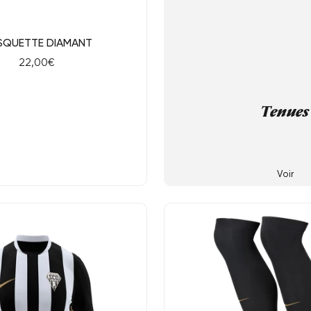
ide
SQUETTE DIAMANT
Prix
22,00€
de
vente
Tenues
Equipez v
Voir