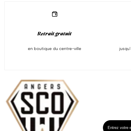
Retrait gratuit
en boutique du centre-ville
jusqu
Inscrivez-vo
Inscrivez
Moyens
Ne manquez pa
de
paiement
Entrez