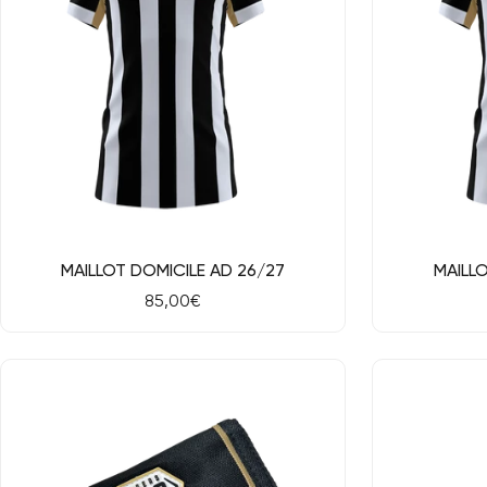
Aperçu rapide
Aperçu rap
MAILLOT DOMICILE AD 26/27
MAILLO
Prix
85,00€
de
vente