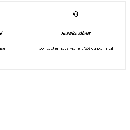
é
Service client
isé
contacter nous via le
chat
ou par mail
Aide
l
Mentions Légales
Expédition et Livraison
tions
Politique de confidentialité
Politique de remboursement
Conditions d'utilisation
CGV