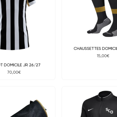
Aperçu rapide
CHAUSSETTES DOMICIL
Prix
15,00€
de
ide
T DOMICILE JR 26/27
vente
Prix
70,00€
de
vente