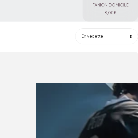
FANION DOMICILE
Prix
8,00€
de
vente
En vedette