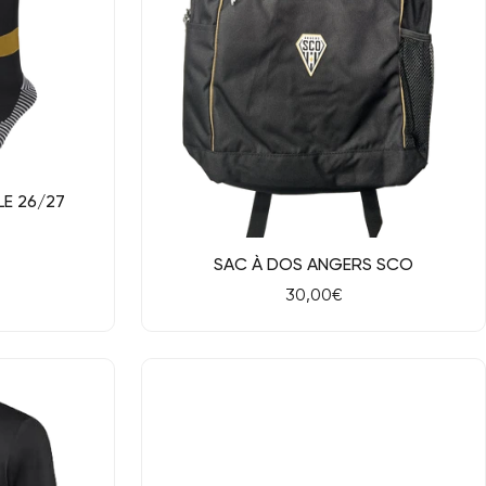
E 26/27
Aperçu rapide
SAC À DOS ANGERS SCO
Prix
30,00€
de
vente