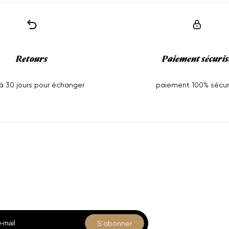
Retours
Paiement sécuris
'à 30 jours pour échanger
paiement 100% sécur
us
Collections
-vous
Accuei
Shop
Collec
s nos nouveautés et offres exclusives.
Pages
S'abonner