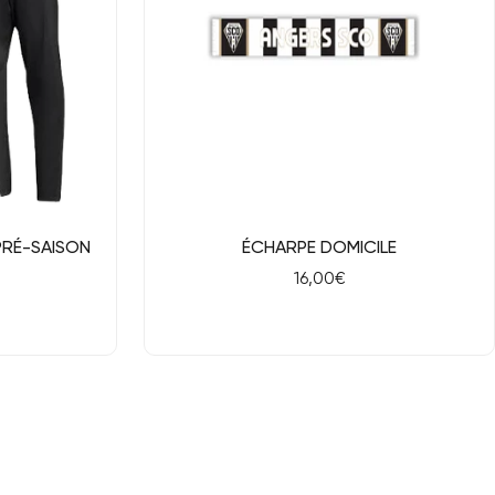
Aperçu rapide
PRÉ-SAISON
ÉCHARPE DOMICILE
Prix
16,00€
de
vente