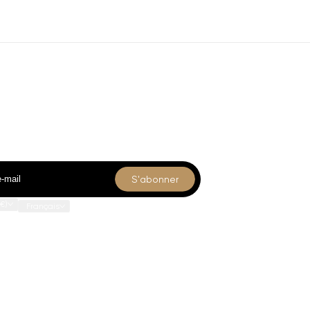
us
Collections
-vous
Accuei
Shop
Collec
s nos nouveautés et offres exclusives.
Pages
S'abonner
€)
Français