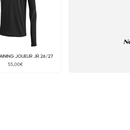
N
ide
Dé
AINING JOUEUR JR 26/27
Prix
55,00€
de
vente