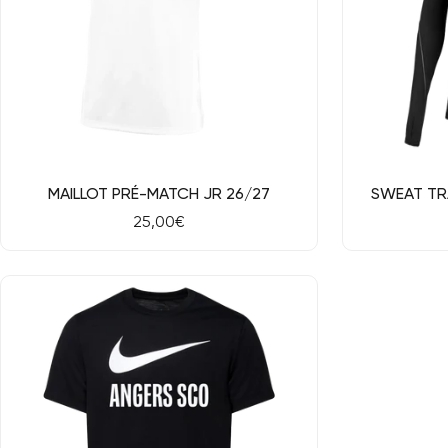
Aperçu rapide
Aperçu rap
MAILLOT PRÉ-MATCH JR 26/27
SWEAT TR
Prix
25,00€
de
vente