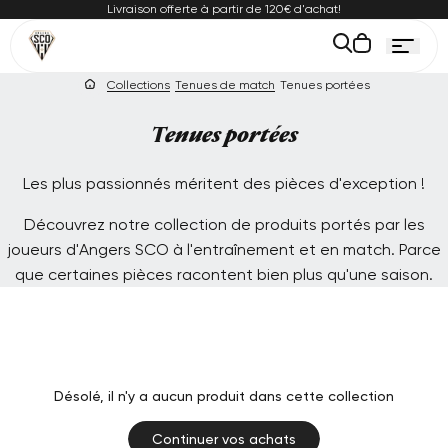
Passer
Livraison offerte à partir de 120€ d'achat!
au
ontenu
Le
panier
Collections
Tenues de match
Tenues portées
est
vide
Collection:
Tenues portées
Les plus passionnés méritent des pièces d'exception !
Découvrez notre collection de produits portés par les
joueurs d'Angers SCO à l'entraînement et en match. Parce
que certaines pièces racontent bien plus qu'une saison.
Désolé, il n'y a aucun produit dans cette collection
Continuer vos achats