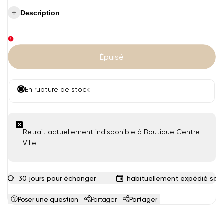
vente
Description
Épuisé
En rupture de stock
Retrait actuellement indisponible à Boutique Centre-
Ville
30 jours pour échanger
habituellement expédié sous
Poser une question
Partager
Partager