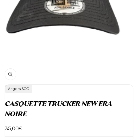
Vendeur
Angers SCO
:
CASQUETTE TRUCKER NEW ERA
NOIRE
Prix
35,00€
de