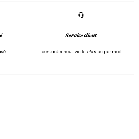
é
Service client
isé
contacter nous via le
chat
ou par mail
Aide
l
Mentions Légales
Expédition et Livraison
tions
Politique de confidentialité
Politique de remboursement
Conditions d'utilisation
CGV