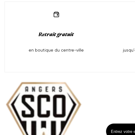
Retrait gratuit
en boutique du centre-ville
jusqu
Inscrivez-vo
Inscrivez
Moyens
Ne manquez pa
de
paiement
Entrez