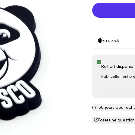
pour
pour
PORTE-
PORTE
CLEF
CLEF
SCOTY
SCOTY
En stock
Retrait disponib
Habituellement prê
30 jours pour éch
Poser une question