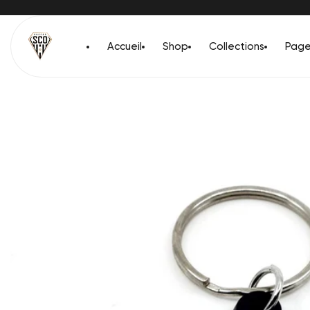
Passer
au
ontenu
Accueil
Shop
Collections
Page
Passer aux
nformations
produit