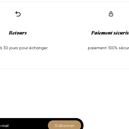
Retours
Paiement sécuris
'à 30 jours pour échanger
paiement 100% sécur
us
Collections
-vous
Accuei
Shop
Collec
s nos nouveautés et offres exclusives.
Pages
S'abonner