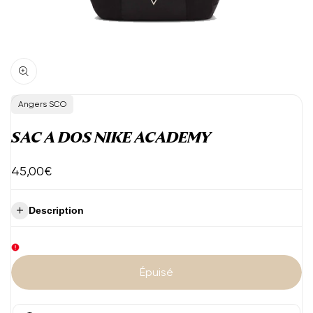
Vendeur
Angers SCO
:
SAC A DOS NIKE ACADEMY
Prix
45,00€
de
vente
Description
Épuisé