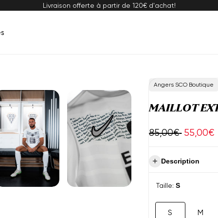
Livraison offerte à partir de 120€ d'achat!
s
Vendeur
Angers SCO Boutique
:
MAILLOT EXT
Prix
Prix
85,00€
55,00€
régulier
de
Description
vente
Taille:
S
S
M
Variante
Vari