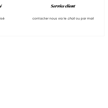
é
Service client
isé
contacter nous via le
chat
ou par mail
Aide
l
Mentions Légales
Expédition et Livraison
tions
Politique de confidentialité
Politique de remboursement
Conditions d'utilisation
CGV
Droit de rétractation
Contact