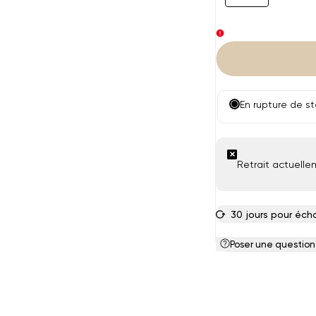
épuisée
épui
En rupture de s
Retrait actuelle
30 jours pour éch
Poser une question