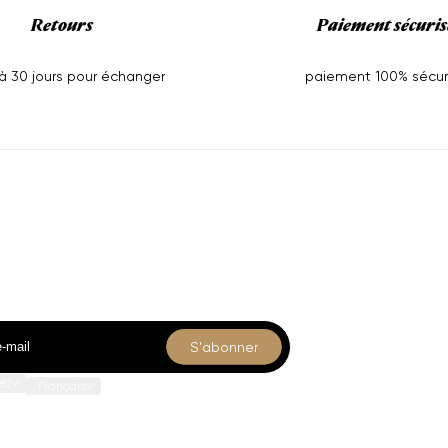
Retours
Paiement sécuris
'à 30 jours pour échanger
paiement 100% sécur
us
Collections
-vous
Accuei
Shop
Collec
s nos nouveautés et offres exclusives.
Pages
S'abonner
€)
Français