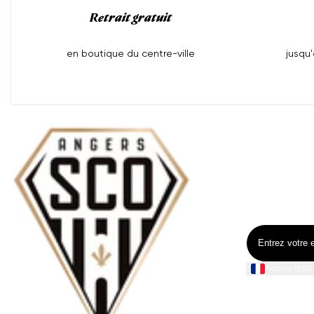
Retrait gratuit
en boutique du centre-ville
jusqu
Inscrivez-vo
Inscrivez
Ne manquez pa
Entrez
votre
e-
France (EUR 
mail