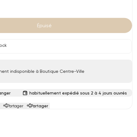
sée
épuisée
épuisée
épuisée
Épuisé
tock
ment indisponible à Boutique Centre-Ville
anger
habituellement expédié sous 2 à 4 jours ouvrés
Partager
Partager