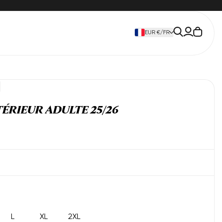
Le
EUR €
/
FR
panier
est
vide
ÉRIEUR ADULTE 25/26
L
XL
2XL
ante
Variante
Variante
Variante