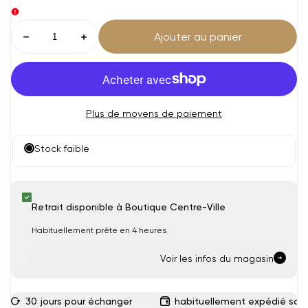
Diminuer
Augmenter
Ajouter au panier
products.product.quantity.label
la
la
quantité
quantité
pour
pour
SWEAT
SWEAT
TRAINING
TRAINING
ADULTE
ADULTE
25/26
25/26
Plus de moyens de paiement
Stock faible
Retrait disponible à Boutique Centre-Ville
Habituellement prête en 4 heures
Voir les infos du magasin
30 jours pour échanger
habituellement expédié sous